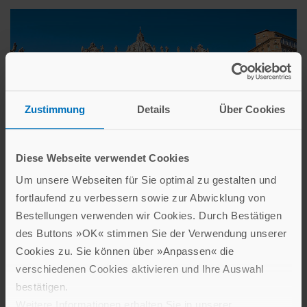
Zustimmung
Details
Über Cookies
Diese Webseite verwendet Cookies
Um unsere Webseiten für Sie optimal zu gestalten und
fortlaufend zu verbessern sowie zur Abwicklung von
Flugreise nach Rom vom 8. bis 13. November 2026
Bestellungen verwenden wir Cookies. Durch Bestätigen
des Buttons »OK« stimmen Sie der Verwendung unserer
Cookies zu. Sie können über »Anpassen« die
Inspirationen aus den Verlagsbereichen
verschiedenen Cookies aktivieren und Ihre Auswahl
bestätigen.
Weitere Informationen erhalten Sie in unserer