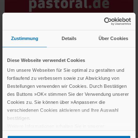
pastoral.de
Zustimmung
Details
Über Cookies
Ihr Portal für pastorale Praxis
Mit zahlreichen Anregungen für Liturgie, Katechese und
Diese Webseite verwendet Cookies
Gemeindearbeit.
Um unsere Webseiten für Sie optimal zu gestalten und
Die
Web-Plattform
ist auch für Mac- oder Tablet-User
fortlaufend zu verbessern sowie zur Abwicklung von
geeignet. Hier können bestehende Kunden und Neueinsteiger
Bestellungen verwenden wir Cookies. Durch Bestätigen
direkt und unkompliziert mit den einzelnen Ausgaben unserer
des Buttons »OK« stimmen Sie der Verwendung unserer
Predigtzeitschriften arbeiten.
Cookies zu. Sie können über »Anpassen« die
Mit unserem
Testzugang
können Sie sich ganz schnell und
verschiedenen Cookies aktivieren und Ihre Auswahl
einfach einen Überblick verschaffen – kostenfrei und ohne
bestätigen.
Registrierung.
Weitere Informationen erhalten Sie in unserer
Datenschutzerklärung
.