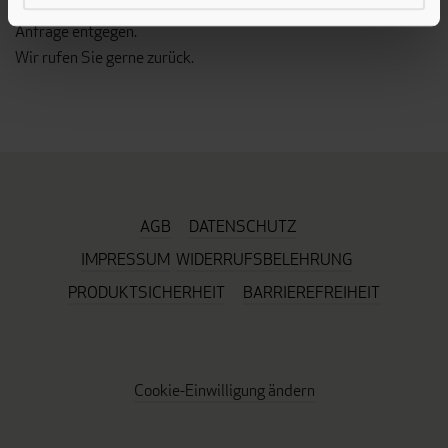
Außerhalb dieser Zeiten nimmt ein Anrufbeantworter Ihre
Anfrage entgegen.
Wir rufen Sie gerne zurück.
AGB
DATENSCHUTZ
IMPRESSUM
WIDERRUFSBELEHRUNG
PRODUKTSICHERHEIT
BARRIEREFREIHEIT
Cookie-Einwilligung ändern