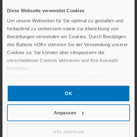
Wir sind aktuell nicht bereit und nicht verpflichtet an einem
Streitbeilegungsverfahren vor einer
Diese Webseite verwendet Cookies
Verbraucherschlichtungsstelle teilzunehmen.
Um unsere Webseiten für Sie optimal zu gestalten und
fortlaufend zu verbessern sowie zur Abwicklung von
Bestellungen verwenden wir Cookies. Durch Bestätigen
Unsere E-Mail-Adresse:
i
nfo@schwabenverlag.de
.
des Buttons »OK« stimmen Sie der Verwendung unserer
Cookies zu. Sie können über »Anpassen« die
verschiedenen Cookies aktivieren und Ihre Auswahl
Kontakt
bestätigen.
Weitere Informationen erhalten Sie in unserer
So können Sie uns erreichen:
Datenschutzerklärung
.
Telefon:
+49 (711) 44 06-0
OK
Fax: +49 (711) 44 06-101
E-Mail:
i
nfo@schwabenverlag.de
Anpassen
Wir sind für Sie von Montag bis Freitag von 9:00 Uhr bis
14:00 Uhr erreichbar.
Alle ablehnen