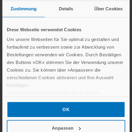
ISIN: DE 0007217507
Zustimmung
Details
Über Cookies
Veröffentlichung Jahresabschluss 2025: 03.04.2026
Ordentliche Hauptversammlung: 06.05.2026
Diese Webseite verwendet Cookies
Veröffentlichung Halbjahresbericht 2025: 25.09.2025
Um unsere Webseiten für Sie optimal zu gestalten und
Finanzkalender im PDF-Format
fortlaufend zu verbessern sowie zur Abwicklung von
Bestellungen verwenden wir Cookies. Durch Bestätigen
des Buttons »OK« stimmen Sie der Verwendung unserer
Cookies zu. Sie können über »Anpassen« die
verschiedenen Cookies aktivieren und Ihre Auswahl
bestätigen.
Weitere Informationen erhalten Sie in unserer
Datenschutzerklärung
.
AGB
DATENSCHUTZ
OK
IMPRESSUM
WIDERRUFSBELEHRUNG
PRODUKTSICHERHEIT
BARRIEREFREIHEIT
Anpassen