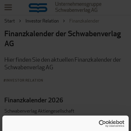
Start
Investor Relation
Finanzkalender
Finanzkalender der Schwabenverlag
AG
Hier finden Sie den aktuellen Finanzkalender der
Schwabenverlag AG
INVESTOR RELATION
Finanzkalender 2026
Schwabenverlag Aktiengesellschaft
Senefelderstr. 12, 73760 Ostfildern
Wertpapier-Kennnummern: 721 750 / 721 753