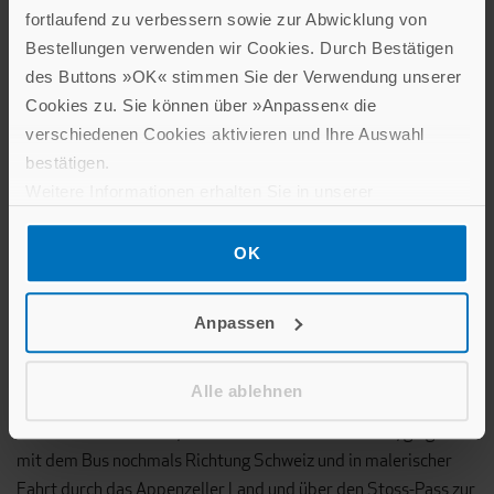
zahlreichen Erkern zeugen vom einstigen Reichtum der Stadt
fortlaufend zu verbessern sowie zur Abwicklung von
und in den belebten Einkaufsgassen pulsierte das Leben einer
Bestellungen verwenden wir Cookies. Durch Bestätigen
Großstadt. Ein Muss war natürlich der einstige Klosterbezirk
des Buttons »OK« stimmen Sie der Verwendung unserer
mit dem Dom und der Stiftsbibliothek. Im Anschluss gab es die
Cookies zu. Sie können über »Anpassen« die
Gelegenheit, in der kleinen Gallus-Kapelle an einer kurzen
verschiedenen Cookies aktivieren und Ihre Auswahl
Andacht teilzunehmen. Dabei sangen alle Reiseteilnehmer so
bestätigen.
kräftig mit, dass die Mesnerin im Anschluss lächelnd
Weitere Informationen erhalten Sie in unserer
feststellte, das habe nun sicher auch den über der Kapelle
Datenschutzerklärung
.
wohnenden Bischof erfreut. Bevor der Bus zurück nach
OK
Bregenz fuhr, war noch freie Zeit zum Bummeln oder Kaffee
trinken. Das Abendessen wurde wieder im Hotel serviert,
einige nutzten dort auch gerne den Wellnessbereich und das
Anpassen
Hallenbad.
Alle ablehnen
Am Dienstag hieß es schon wieder Koffer packen. Nach dem
Frühstück vom Buffet, das keine Wünsche offen ließ, ging es
mit dem Bus nochmals Richtung Schweiz und in malerischer
Fahrt durch das Appenzeller Land und über den Stoss-Pass zur